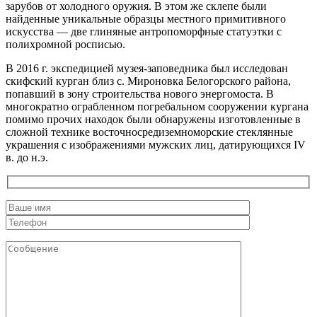
зарубов от холодного оружия. В этом же склепе были
найденные уникальные образцы местного примитивного
искусства — две глиняные антропоморфные статуэтки с
полихромной росписью.
В 2016 г. экспедицией музея-заповедника был исследован
скифский курган близ с. Мироновка Белогорского района,
попавший в зону строительства нового энергомоста. В
многократно ограбленном погребальном сооружении кургана
помимо прочих находок были обнаружены изготовленные в
сложной технике восточносредиземноморские стеклянные
украшения с изображениями мужских лиц, датирующихся IV
в. до н.э.