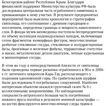
Белогорском районе Республики Крым. Благодаря
финансовой поддержке Министерства культуры РФ была
доследована центральная часть ограбленного памятника и
примыкающие к нему участки. В результате предпринятых
мероприятий была выяснена хронология и стратиграфия
святилища, его соотношение с древним городищем и
поселением, определены границы и мощность накопленного
слоя. В фонды музея-заповедника поступила беспрецедентная
по объему коллекция индивидуальных находок, включающая
сотни фрагментов зооморфных фигурок, многочисленные
разбитые стеклянные сосуды, стеклянные и полудрагоценные
бусы, бронзовые и железные фибулы, терракотовые статуэтки
и маски, металлические детали шкатулок, лепные курильницы
и миниатюрные сосуды.
В этом же году в непосредственной близости от святилища
были проведены первые раскопки ограбленного в 90-е и 2000-
е гг. античного некрополя Кара-Тау, располагающего у
подножия одноименной горы. По грабительским шурфам
были доследованы 6 погребальных сооружений. Наиболее
интересным объектом оказался грунтовый склеп № 6 с
коллективными захоронениями. По наблюдениям
специалиста-антрополога большая часть погребенных
нижнего яруса погибла в результате военной катастрофы —
на костях фиксируются многочисленные следы травм и