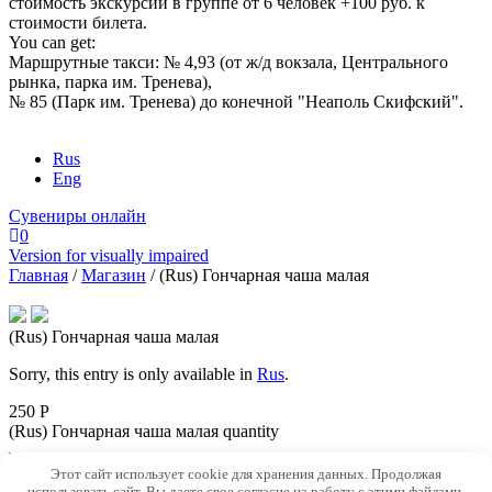
стоимость экскурсии в группе от 6 человек +100 руб. к
стоимости билета.
You can get:
Маршрутные такси: № 4,93 (от ж/д вокзала, Центрального
рынка, парка им. Тренева),
№ 85 (Парк им. Тренева) до конечной "Неаполь Скифский".
Rus
Eng
Сувениры онлайн
0
Version for visually impaired
Главная
/
Магазин
/
(Rus) Гончарная чаша малая
(Rus) Гончарная чаша малая
Sorry, this entry is only available in
Rus
.
250 Р
(Rus) Гончарная чаша малая quantity
–
Этот сайт использует cookie для хранения данных. Продолжая
использовать сайт, Вы даете свое согласие на работу с этими файлами.