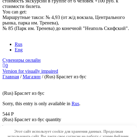
стоимость экскурсии в группе от 6 человек +100 руб. к
стоимости билета.
You can get:
Маршрутные такси: № 4,93 (от ж/д вокзала, Центрального
рынка, парка им. Тренева),
№ 85 (Парк им. Тренева) до конечной "Неаполь Скифский".
Rus
Eng
Сувениры онлайн
0
Version for visually impaired
Главная
/
Магазин
/
(Rus) Браслет из бус
(Rus) Браслет из бус
Sorry, this entry is only available in
Rus
.
544 Р
(Rus) Браслет из бус quantity
–
Этот сайт использует cookie для хранения данных. Продолжая
использовать сайт, Вы даете свое согласие на работу с этими файлами.
+