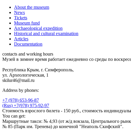
About the museum
News
Tickets
Museum fund
Archaeological expedition
Historical and cultural examination
Articles
Documentation
contacts and working hours
Музей в зимнее время работает ежедневно со среды по воскресе
Республика Крым, г. Симферополь,
ул. Археологическая, 1
skilur46@mail.ru
Address by phones:
+7 (978) 653-96-87
(Rus) +7(978) 975-92-97
Стоимость взрослого билета - 150 руб., стоимость индивидуальн
You can get:
Маршрутные такси: № 4,93 (от ж/д вокзала, Центрального рынка
№ 85 (Парк им. Тренева) до конечной "Неаполь Скифский".