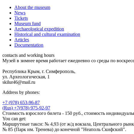
About the museum
News
Tickets
Museum fund
Archaeological expedition
Historical and cultural examination
Articles
Documentation
contacts and working hours
Музей в зимнее время работает ежедневно со среды по воскресе
Республика Крым, г. Симферополь,
ул. Археологическая, 1
skilur46@mail.ru
Address by phones:
+7 (978) 653-96-87
(Rus) +7(978) 975-92-97
Стоимость взрослого билета - 150 руб., стоимость индивидуальн
You can get:
Маршрутные такси: № 4,93 (от ж/д вокзала, Центрального рынка
№ 85 (Парк им. Тренева) до конечной "Неаполь Скифский".