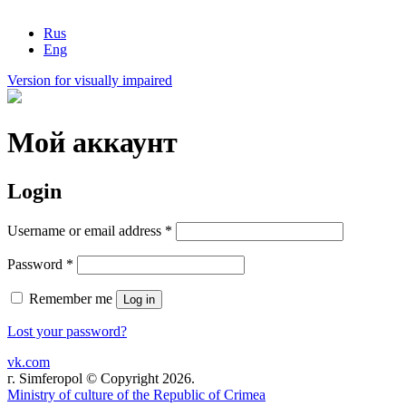
Rus
Eng
Version for visually impaired
Мой аккаунт
Login
Username or email address
*
Password
*
Remember me
Log in
Lost your password?
vk.com
г. Simferopol © Copyright 2026.
Ministry of culture of the Republic of Crimea