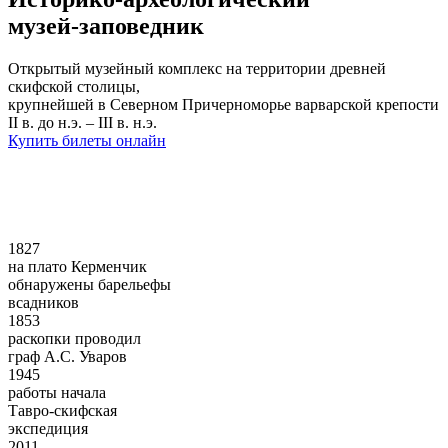
музей-заповедник
Открытый музейный комплекс на территории древней
скифской столицы,
крупнейшей в Северном Причерноморье варварской крепости
II в. до н.э. – III в. н.э.
Купить билеты онлайн
1827
на плато Керменчик
обнаружены барельефы
всадников
1853
раскопки проводил
граф А.С. Уваров
1945
работы начала
Тавро-скифская
экспедиция
2011