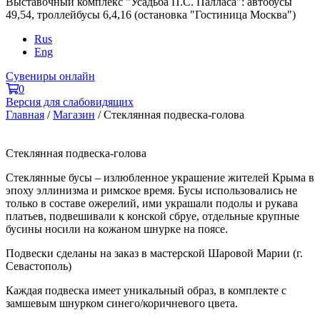
Выставочный комплекс "Усадьба П.С. Палласа": автобусы
49,54, троллейбусы 6,4,16 (остановка "Гостиница Москва")
Rus
Eng
Сувениры онлайн
0
Версия для слабовидящих
Главная
/
Магазин
/
Стеклянная подвеска-голова
Стеклянная подвеска-голова
Стеклянные бусы – излюбленное украшение жителей Крыма в
эпоху эллинизма и римское время. Бусы использовались не
только в составе ожерелий, ими украшали подолы и рукава
платьев, подвешивали к конской сбруе, отдельные крупные
бусины носили на кожаном шнурке на поясе.
Подвески сделаны на заказ в мастерской Шаровой Марии (г.
Севастополь)
Каждая подвеска имеет уникальный образ, в комплекте с
замшевым шнурком синего/коричневого цвета.