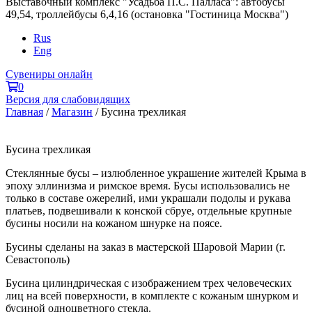
Выставочный комплекс "Усадьба П.С. Палласа": автобусы
49,54, троллейбусы 6,4,16 (остановка "Гостиница Москва")
Rus
Eng
Сувениры онлайн
0
Версия для слабовидящих
Главная
/
Магазин
/
Бусина трехликая
Бусина трехликая
Стеклянные бусы – излюбленное украшение жителей Крыма в
эпоху эллинизма и римское время. Бусы использовались не
только в составе ожерелий, ими украшали подолы и рукава
платьев, подвешивали к конской сбруе, отдельные крупные
бусины носили на кожаном шнурке на поясе.
Бусины сделаны на заказ в мастерской Шаровой Марии (г.
Севастополь)
Бусина цилиндрическая с изображением трех человеческих
лиц на всей поверхности, в комплекте с кожаным шнурком и
бусиной одноцветного стекла.