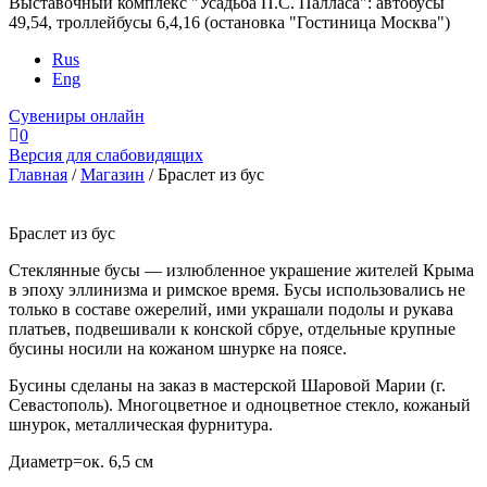
Выставочный комплекс "Усадьба П.С. Палласа": автобусы
49,54, троллейбусы 6,4,16 (остановка "Гостиница Москва")
Rus
Eng
Сувениры онлайн
0
Версия для слабовидящих
Главная
/
Магазин
/
Браслет из бус
Браслет из бус
Стеклянные бусы — излюбленное украшение жителей Крыма
в эпоху эллинизма и римское время. Бусы использовались не
только в составе ожерелий, ими украшали подолы и рукава
платьев, подвешивали к конской сбруе, отдельные крупные
бусины носили на кожаном шнурке на поясе.
Бусины сделаны на заказ в мастерской Шаровой Марии (г.
Севастополь). Многоцветное и одноцветное стекло, кожаный
шнурок, металлическая фурнитура.
Диаметр=ок. 6,5 см