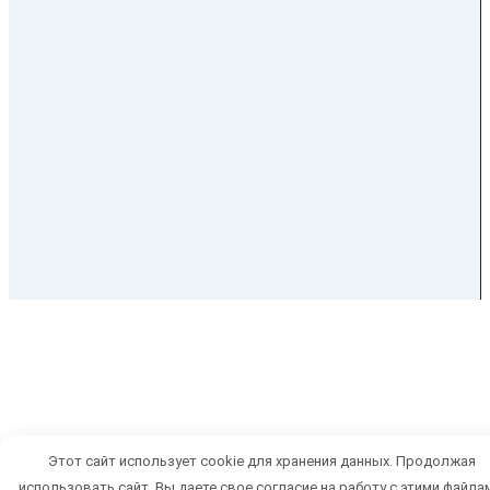
Address by phones:
+7 (978) 592-66-01
+7(978) 975-92-97
CONTACTS AND
RUS
ENG
Этот сайт использует cookie для хранения данных. Продолжая
WORKING HOURS
использовать сайт, Вы даете свое согласие на работу с этими файла